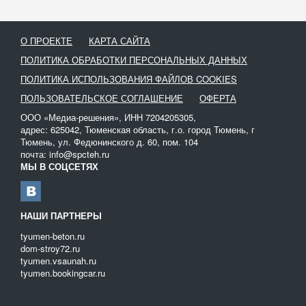
экологической катастрофы.
Удобнее всего нечистоты на участке откачивать с помощью
О ПРОЕКТЕ
КАРТА САЙТА
специализированного оборудования – ассенизаторов. Процесс
ПОЛИТИКА ОБРАБОТКИ ПЕРСОНАЛЬНЫХ ДАННЫХ
максимально упрощен – оператор автомобиля погружает в
емкость с отходами специальный шланг, создается вакуум, за
ПОЛИТИКА ИСПОЛЬЗОВАНИЯ ФАЙЛОВ COOKIES
счет которого отходы перекачиваются в цистерну.
ПОЛЬЗОВАТЕЛЬСКОЕ СОГЛАШЕНИЕ
ОФЕРТА
Все жидкие биологические отходы можно схематично разделить
ООО «Медиа-решения», ИНН 7204205305,
на три категории:
адрес: 625042, Тюменская область, г.о. город Тюмень, г
Тюмень, ул. Федюнинского д. 60, пом. 104
Сточные и талые воды;
почта: info@spcteh.ru
Отходы, образовывающиеся на предприятии;
МЫ В СОЦСЕТЯХ
Жидкие отходы с дачных участков.
На нашем сайте вы можете взять в аренду ассенизатор любой
марки и модели. При выборе обращайте внимание на емкость
НАШИ ПАРТНЕРЫ
цистерны и на производительность техники.
tyumen-beton.ru
dom-stroy72.ru
tyumen.vsaunah.ru
tyumen.bookingcar.ru