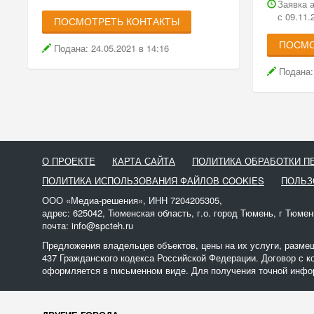
Заявка 
с 09.11.
ПОСМОТРЕТЬ КОНТАКТЫ
ПОСМО
Подана: 24.05.2021 в 14:16
Подана: 
О ПРОЕКТЕ
КАРТА САЙТА
ПОЛИТИКА ОБРАБОТКИ 
ПОЛИТИКА ИСПОЛЬЗОВАНИЯ ФАЙЛОВ COOKIES
ПОЛЬЗ
ООО «Медиа-решения», ИНН 7204205305,
адрес: 625042, Тюменская область, г.о. город Тюмень, г Тюмен
почта: info@spcteh.ru
Предложения владельцев объектов, цены на их услуги, разме
437 Гражданского кодекса Российской Федерации. Договор с к
оформляется в письменном виде. Для получения точной инфор