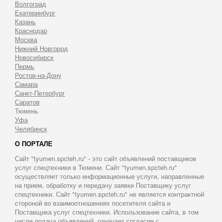
Волгоград
Екатеринбург
Казань
Краснодар
Москва
Нижний Новгород
Новосибирск
Пермь
Ростов-на-Дону
Самара
Санкт-Петербург
Саратов
Тюмень
Уфа
Челябинск
О ПОРТАЛЕ
Сайт "tyumen.spcteh.ru" - это сайт объявлений поставщиков
услуг спецтехники в Тюмени. Сайт "tyumen.spcteh.ru"
осуществляет только информационные услуги, направленные
на прием, обработку и передачу заявки Поставщику услуг
спецтехники. Сайт "tyumen.spcteh.ru" не является контрактной
стороной во взаимоотношениях посетителя сайта и
Поставщика услуг спецтехники. Использование сайта, в том
числе подача объявлений, означает согласие с