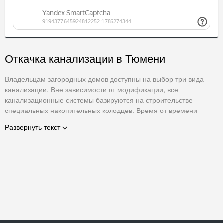
Откачка канализации в Тюмени
Владельцам загородных домов доступны на выбор три вида
канализации. Вне зависимости от модификации, все
канализационные системы базируются на строительстве
специальных накопительных колодцев. Время от времени
канализация нуждается в очистке.
Развернуть текст
Откачка нечистот производится с помощью специального
оборудования – илососов. При строительстве канализационного
колодца помните о необходимости организации специального
подъезда для спецтехники. Работы по
очистке канализации
в
зависимости от срочности разделяются на плановое
обслуживание канализации и срочный аварийный ремонт. В
первом случае откачка нечистот проводится раз в шесть
месяцев либо по мере заполнения септика сточными водами.
Соблюдение указанного интервала откачки является залогом