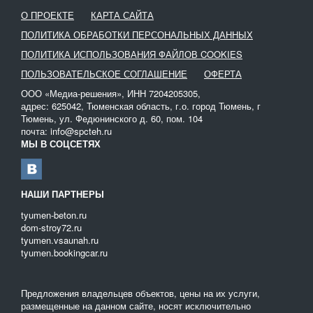
продолжительной работы канализационной системы в доме.
О ПРОЕКТЕ
КАРТА САЙТА
Аварийную откачку необходимо производить в случае, когда
ПОЛИТИКА ОБРАБОТКИ ПЕРСОНАЛЬНЫХ ДАННЫХ
стоки начинают переливаться через край и подтапливать двор
ПОЛИТИКА ИСПОЛЬЗОВАНИЯ ФАЙЛОВ COOKIES
из-за забивания труб. Проблемы с трубами могут быть связаны
ПОЛЬЗОВАТЕЛЬСКОЕ СОГЛАШЕНИЕ
ОФЕРТА
с образованием кислотных остатков на внутренней
поверхности.
ООО «Медиа-решения», ИНН 7204205305,
адрес: 625042, Тюменская область, г.о. город Тюмень, г
Использование илососа позволяет в кротчайшие стоки
Тюмень, ул. Федюнинского д. 60, пом. 104
произвести очистку канализации, процесс имеет ряд
почта: info@spcteh.ru
преимуществ: откачку можно производить в любое время года,
МЫ В СОЦСЕТЯХ
вероятность разбрызгивания нечистот минимальная.
Наш сайт поможет вам взять в аренду необходимый транспорт
и произвести очистку канализации в сжатые сроки.
НАШИ ПАРТНЕРЫ
tyumen-beton.ru
dom-stroy72.ru
tyumen.vsaunah.ru
tyumen.bookingcar.ru
Предложения владельцев объектов, цены на их услуги,
размещенные на данном сайте, носят исключительно