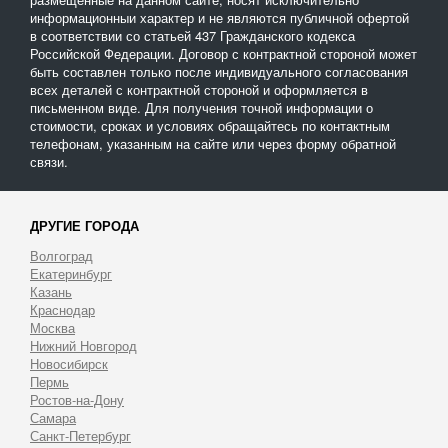
информационныи характер и не являются публичной офертой
в соответствии со статьей 437 Гражданского кодекса
Российской Федерации. Договор с контрактной стороной может
быть составлен только после индивидуального согласования
всех деталей с контрактной стороной и оформляется в
письменном виде. Для получения точной информации о
стоимости, сроках и условиях обращайтесь по контактным
телефонам, указанным на сайте или через форму обратной
связи.
ДРУГИЕ ГОРОДА
Волгоград
Екатеринбург
Казань
Краснодар
Москва
Нижний Новгород
Новосибирск
Пермь
Ростов-на-Дону
Самара
Санкт-Петербург