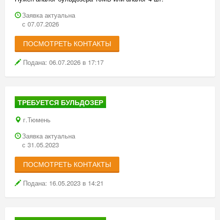
для стандартных строительных работ, для перемещения на
небольшие расстояния полезных ископаемых или грунта, а
Заявка актуальна
с 07.07.2026
также для послойного копания. В парке компании имеется
техника российского производства: Т-130, Т-170, болотоходы, а
ПОСМОТРЕТЬ КОНТАКТЫ
также иностранного производства: Komatsu, Shantui, Caterpillar,
New Holland.
Подана: 06.07.2026 в 17:17
ТРЕБУЕТСЯ БУЛЬДОЗЕР
г.Тюмень
Заявка актуальна
с 31.05.2023
ПОСМОТРЕТЬ КОНТАКТЫ
Подана: 16.05.2023 в 14:21