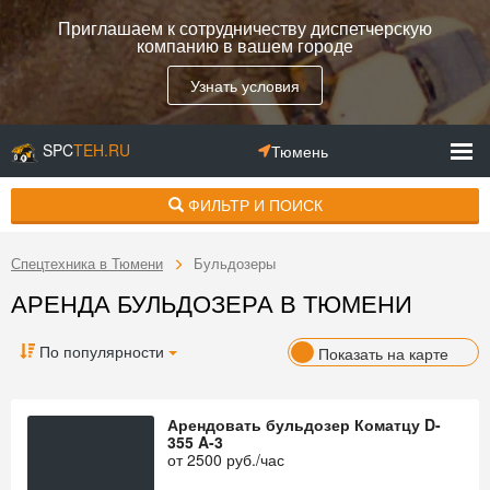
Приглашаем к сотрудничеству диспетчерскую
компанию в вашем городе
Узнать условия
SPC
TEH.RU
Тюмень
ФИЛЬТР И ПОИСК
Спецтехника в Тюмени
Бульдозеры
АРЕНДА БУЛЬДОЗЕРА В ТЮМЕНИ
По популярности
Показать на карте
Арендовать бульдозер Коматцу D-
355 A-3
от
2500
руб./час