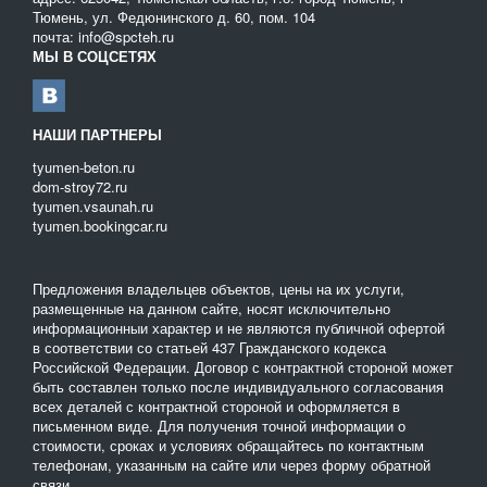
техники на платформах.
Тюмень, ул. Федюнинского д. 60, пом. 104
почта: info@spcteh.ru
В свою очередь, большинству нет необходимости в знании
МЫ В СОЦСЕТЯХ
технологии перевозки специальной техники или
самостоятельной реализации данной задачи. В данном случае
мы готовы предложить варианты решения проблемы с
перевозкой специальной техники. Для этого просто пройдите по
НАШИ ПАРТНЕРЫ
адресу
www.spcteh.ru
и выберите ту компанию, которая
tyumen-beton.ru
полностью удовлетворяет вашим критериям для
dom-stroy72.ru
транспортировки.
tyumen.vsaunah.ru
tyumen.bookingcar.ru
Предложения владельцев объектов, цены на их услуги,
размещенные на данном сайте, носят исключительно
информационныи характер и не являются публичной офертой
в соответствии со статьей 437 Гражданского кодекса
Российской Федерации. Договор с контрактной стороной может
быть составлен только после индивидуального согласования
всех деталей с контрактной стороной и оформляется в
письменном виде. Для получения точной информации о
стоимости, сроках и условиях обращайтесь по контактным
телефонам, указанным на сайте или через форму обратной
связи.