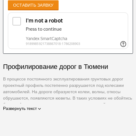
ОСТАВИТЬ ЗАЯВКУ
Профилирование дорог в Тюмени
В процессе постоянного эксплуатирования грунтовых дорог
проектный профиль постепенно разрушается под колесами
автомобилей. На дороге образуются колеи, волны, откосы
обрушаются, появляются кюветы. В таких условиях не обойтись
без
профилирования дорог
с помощью автогрейдера.
Развернуть текст
Именно автогрейдер при продольном проходе по дороге
производит формирование поперечного профиля дороги.
Спецтехника также помогает очистить дорожное полотно от
неровностей, волн, срезать кюветы и восстановить откосы. Если