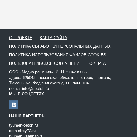
в результате эксплуатации на дороге образовались сильные
колеи, может потребоваться подвозка грунта для их засыпки.
В некоторых случаях слишком глубокие поврежденные участки
трассы исправляют с помощью щебня, гравия или песка.
Самосвал выгружает стройматериалы на обочину,
О ПРОЕКТЕ
КАРТА САЙТА
впоследствии они разравниваются с помощью отвала
автогрейдера.
ПОЛИТИКА ОБРАБОТКИ ПЕРСОНАЛЬНЫХ ДАННЫХ
В случае, если необходимо избавиться от кюветов,
ПОЛИТИКА ИСПОЛЬЗОВАНИЯ ФАЙЛОВ COOKIES
применяется автогрейдер с откосником, который
ПОЛЬЗОВАТЕЛЬСКОЕ СОГЛАШЕНИЕ
ОФЕРТА
устанавливается на отвале. Срезанный лишний грунт
ООО «Медиа-решения», ИНН 7204205305,
направляется за кюветы.
адрес: 625042, Тюменская область, г.о. город Тюмень, г
Профилирование дорог также используется при первичной
Тюмень, ул. Федюнинского д. 60, пом. 104
почта: info@spcteh.ru
организации грунтового дорожного полотна на
МЫ В СОЦСЕТЯХ
неразработанной территории. Услуга востребована в сфере
строительства, когда необходимо организовать подвоз грунта к
строящемуся объекту.
НАШИ ПАРТНЕРЫ
tyumen-beton.ru
dom-stroy72.ru
tyumen.vsaunah.ru